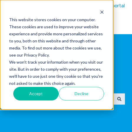
Deutsch
Untermenü für Übersetzungen anzeigen
Mehr Unterstützung
Kundenportal
This website stores cookies on your computer.
These cookies are used to improve your website
experience and provide more personalized services
to you, both on this website and through other
media. To find out more about the cookies we use,
see our Privacy Policy.
We won't track your information when you visit our
Wie können wir Ihnen
site. But in order to comply with your preferences,
we'll have to use just one tiny cookie so that you're
helfen?
not asked to make this choice again.
Accept
Decline
Es gibt keine Vorschläge, da das Suchfeld leer ist.